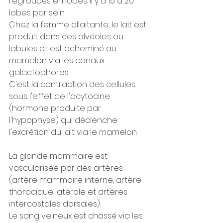
regroupés en lobes. Il y a 15 à 20 
lobes par sein.
Chez la femme allaitante, le lait est 
produit dans ces alvéoles ou 
lobules et est acheminé au 
mamelon via les canaux 
galactophores. 
C'est la contraction des cellules 
sous l'effet de l'ocytocine 
(hormone produite par 
l'hypophyse) qui déclenche 
l'excrétion du lait via le mamelon. 
La glande mammaire est 
vascularisée par des artères 
(artère mammaire interne, artère 
thoracique latérale et artères 
intercostales dorsales). 
Le sang veineux est chassé via les 